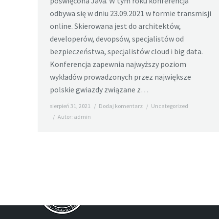
poświęcona Java. W tym roku konferencja
odbywa się w dniu 23.09.2021 w formie transmisji
online. Skierowana jest do architektów,
developerów, devopsów, specjalistów od
bezpieczeństwa, specjalistów cloud i big data.
Konferencja zapewnia najwyższy poziom
wykładów prowadzonych przez największe
polskie gwiazdy związane z…
sierpień 31, 2021
Dodaj komentarz
Uncategorized
Autor:
admin
Copyright 2016 by Międzynarodowy Instytut Innowa