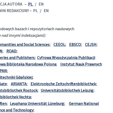
CENCJA AUTORA –
PL
/ EN
AMIN REDAKCYJNY – PL / EN
odowych bazach i repozytoriach naukowych
e nad innymi indeksacjami):
manities and Social Sciences
;
CEEOL
;
EBSCO
;
CEJSH
;
N
;
ROAD
;
Series and Publishers
;
Cyfrowa Wypożyczalnia Publikacji
owa Biblioteka Narodowa Polona
;
Instytut Nauk Prawnych
PAN
;
itechniki Gdańskiej
;
Gate
;
ARIANTA
;
Elektronische Zeitschriftenbibliothek
;
ätsbibliothek Rostock
;
Universitätsbibliothek Leipzig
;
sbibliothek Vechta
;
ften
;
Leuphana Universität Lüneburg
;
German National
ence and Technology
;