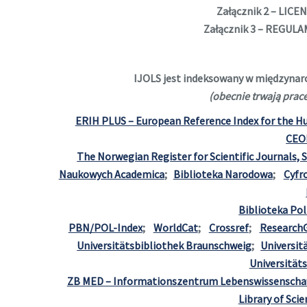
Załącznik 2 – LI
Załącznik 3 – REGUL
IJOLS jest indeksowany w międzynar
(obecnie trwają prac
ERIH PLUS – European Reference Index for the Hu
CEO
The Norwegian Register for Scientific Journals, 
Naukowych Academica
;
Biblioteka Narodowa
;
Cyfr
Biblioteka Pol
PBN/POL-Index
;
WorldCat
;
Crossref
;
Research
Universitätsbibliothek Braunschweig
;
Universit
Universität
ZB MED – Informationszentrum Lebenswissenscha
Library of Sci