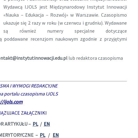
Wydawcą IJOLS jest Międzynarodowy Instytut Innowacji
«Nauka – Edukacja – Rozwój» w Warszawie. Czasopismo
ukazuje się 2 razy w roku (w czerwcu i grudniu). Wydawane
są również numery specjalne dotyczące
są poddawane recenzjom naukowym zgodnie z przyjętymi
ntakt@instytutinnowacji.edu.pl
lub redaktora czasopisma
SMA I WYMOGI REDAKCYJNE
na portalu czasopisma IJOLS
://ijols.com
ĄZUJACE ZAŁĄCZNIKI
ZÓR ARTYKUŁU –
PL
/
EN
DY MERYTORYCZNE –
PL
/
EN