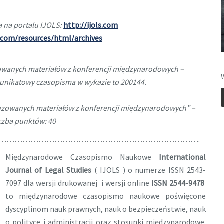
 na portalu IJOLS:
http://ijols.com
s.com/resources/html/archives
owanych materiałów z konferencji międzynarodowych –
r unikatowy czasopisma w wykazie to 200144.
nzowanych materiałów z konferencji międzynarodowych” –
czba punktów: 40
………………………………………………………………….
Międzynarodowe Czasopismo Naukowe
International
Journal of Legal Studies
( IJOLS ) o numerze ISSN 2543-
7097 dla wersji drukowanej i wersji online
ISSN 2544-9478
to międzynarodowe czasopismo naukowe poświęcone
dyscyplinom nauk prawnych, nauk o bezpieczeństwie, nauk
o polityce i administracji oraz stosunki międzynarodowe.