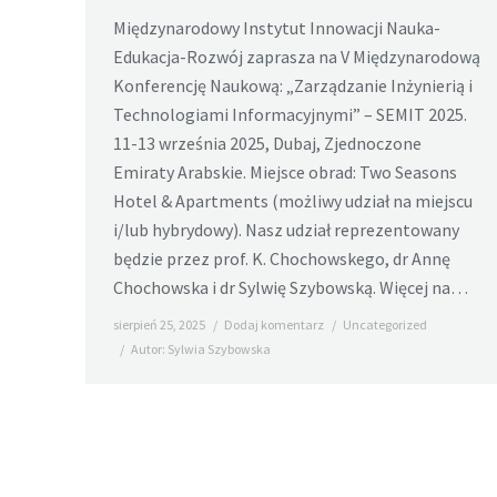
Międzynarodowy Instytut Innowacji Nauka-
Edukacja-Rozwój zaprasza na V Międzynarodową
Konferencję Naukową: „Zarządzanie Inżynierią i
Technologiami Informacyjnymi” – SEMIT 2025.
11-13 września 2025, Dubaj, Zjednoczone
Emiraty Arabskie. Miejsce obrad: Two Seasons
Hotel & Apartments (możliwy udział na miejscu
i/lub hybrydowy). Nasz udział reprezentowany
będzie przez prof. K. Chochowskego, dr Annę
Chochowska i dr Sylwię Szybowską. Więcej na…
sierpień 25, 2025
Dodaj komentarz
Uncategorized
Autor:
Sylwia Szybowska