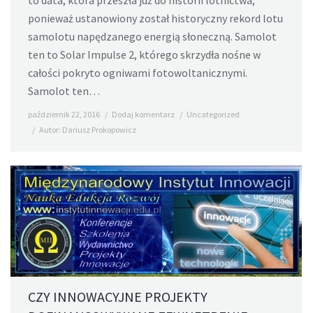
to data, która przeszła już do historii lotnictwa,
ponieważ ustanowiony został historyczny rekord lotu
samolotu napędzanego energią słoneczną. Samolot
ten to Solar Impulse 2, którego skrzydła nośne w
całości pokryto ogniwami fotowoltanicznymi.
Samolot ten…
październik 22, 2016
Dodaj komentarz
Uncategorized
Autor:
Dariusz Prokopowicz
CZY INNOWACYJNE PROJEKTY