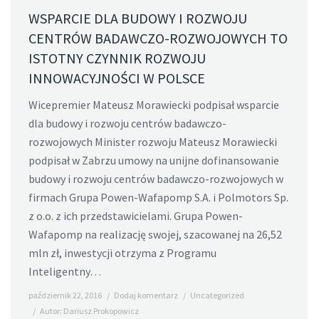
WSPARCIE DLA BUDOWY I ROZWOJU
CENTRÓW BADAWCZO-ROZWOJOWYCH TO
ISTOTNY CZYNNIK ROZWOJU
INNOWACYJNOŚCI W POLSCE
Wicepremier Mateusz Morawiecki podpisał wsparcie
dla budowy i rozwoju centrów badawczo-
rozwojowych Minister rozwoju Mateusz Morawiecki
podpisał w Zabrzu umowy na unijne dofinansowanie
budowy i rozwoju centrów badawczo-rozwojowych w
firmach Grupa Powen-Wafapomp S.A. i Polmotors Sp.
z o.o. z ich przedstawicielami. Grupa Powen-
Wafapomp na realizację swojej, szacowanej na 26,52
mln zł, inwestycji otrzyma z Programu
Inteligentny…
październik 22, 2016
Dodaj komentarz
Uncategorized
Autor:
Dariusz Prokopowicz