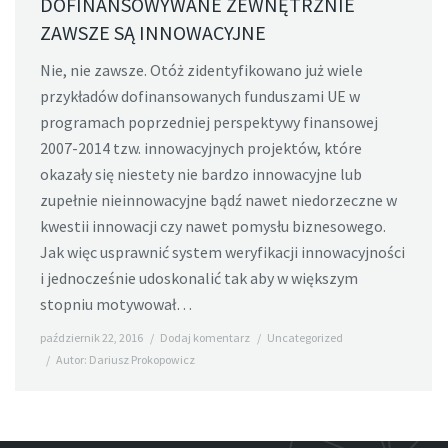
DOFINANSOWYWANE ZEWNĘTRZNIE
ZAWSZE SĄ INNOWACYJNE
Nie, nie zawsze. Otóż zidentyfikowano już wiele
przykładów dofinansowanych funduszami UE w
programach poprzedniej perspektywy finansowej
2007-2014 tzw. innowacyjnych projektów, które
okazały się niestety nie bardzo innowacyjne lub
zupełnie nieinnowacyjne bądź nawet niedorzeczne w
kwestii innowacji czy nawet pomysłu biznesowego.
Jak więc usprawnić system weryfikacji innowacyjności
i jednocześnie udoskonalić tak aby w większym
stopniu motywował…
październik 22, 2016
Dodaj komentarz
Uncategorized
Autor:
Dariusz Prokopowicz