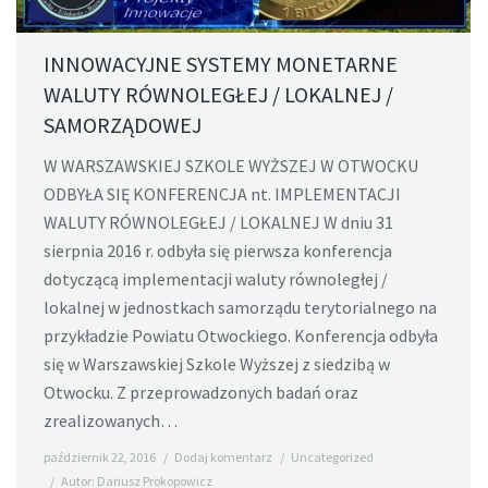
INNOWACYJNE SYSTEMY MONETARNE
WALUTY RÓWNOLEGŁEJ / LOKALNEJ /
SAMORZĄDOWEJ
W WARSZAWSKIEJ SZKOLE WYŻSZEJ W OTWOCKU
ODBYŁA SIĘ KONFERENCJA nt. IMPLEMENTACJI
WALUTY RÓWNOLEGŁEJ / LOKALNEJ W dniu 31
sierpnia 2016 r. odbyła się pierwsza konferencja
dotyczącą implementacji waluty równoległej /
lokalnej w jednostkach samorządu terytorialnego na
przykładzie Powiatu Otwockiego. Konferencja odbyła
się w Warszawskiej Szkole Wyższej z siedzibą w
Otwocku. Z przeprowadzonych badań oraz
zrealizowanych…
październik 22, 2016
Dodaj komentarz
Uncategorized
Autor:
Dariusz Prokopowicz