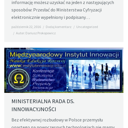
informację możesz uzyskać na jeden z następujących
sposobów: Przesłać do Ministerstwa Cyfryzacji
elektronicznie wypełniony i podpisany…
październik 22, 2016
Dodaj komentarz
Uncategorized
Autor:
Dariusz Prokopowicz
MINISTERIALNA RADA DS.
INNOWACYJNOŚCI
Bez efektywnej rozbudowy w Polsce przemysłu
opartego na nowoczesnych technologiach nie mamy