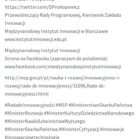
https://twitter.com/DProkopowicz
Przewodniczący Rady Programowej, Kierownik Zakładu
Innowacji
Międzynarodowy Instytut Innowacji w Warszawie
www.instytutinnowacji.edu.pl
Międzynarodowy Instytut Innowacji
Strona na Facebooku (zapraszam do polubienia):
www.facebook.com/miedzynarodowyinstytutinnowacji
http://msp.gov.pl/pl/nauka-i-rozwoj/innowacyjnosc-i-
rozwoj/rada-ds-innowacyjnosci/31096,Rada-ds-
innowacyjnosci.html
#RadadsInnowacyjności #MSP #MinisterstwoSkarbuPaństwa
#MinisterRozwoju #MinisterKulturyiDziedzictwaNarodowego
#MinisterNaukiiSzkolnictwaWyższego
#MinisterSkarbuPaństwa #MinisterCyfryzacji #innowacje
#innowacyjnetechnologie