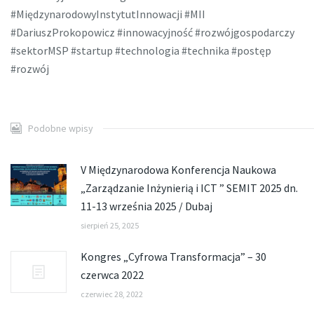
#MiędzynarodowyInstytutInnowacji #MII
#DariuszProkopowicz #innowacyjność #rozwójgospodarczy
#sektorMSP #startup #technologia #technika #postęp
#rozwój
Podobne wpisy
V Międzynarodowa Konferencja Naukowa
„Zarządzanie Inżynierią i ICT ” SEMIT 2025 dn.
11-13 września 2025 / Dubaj
sierpień 25, 2025
Kongres „Cyfrowa Transformacja” – 30
czerwca 2022
czerwiec 28, 2022