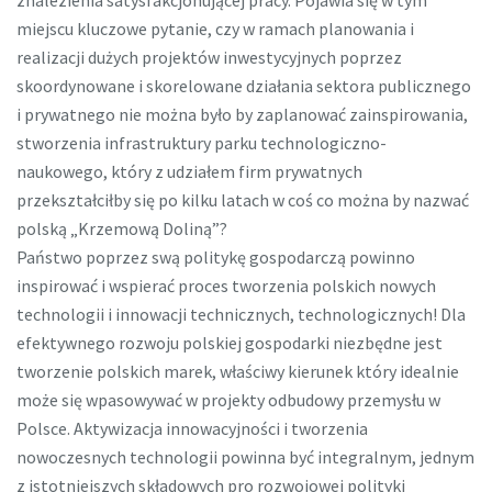
znalezienia satysfakcjonującej pracy. Pojawia się w tym
miejscu kluczowe pytanie, czy w ramach planowania i
realizacji dużych projektów inwestycyjnych poprzez
skoordynowane i skorelowane działania sektora publicznego
i prywatnego nie można było by zaplanować zainspirowania,
stworzenia infrastruktury parku technologiczno-
naukowego, który z udziałem firm prywatnych
przekształciłby się po kilku latach w coś co można by nazwać
polską „Krzemową Doliną”?
Państwo poprzez swą politykę gospodarczą powinno
inspirować i wspierać proces tworzenia polskich nowych
technologii i innowacji technicznych, technologicznych! Dla
efektywnego rozwoju polskiej gospodarki niezbędne jest
tworzenie polskich marek, właściwy kierunek który idealnie
może się wpasowywać w projekty odbudowy przemysłu w
Polsce. Aktywizacja innowacyjności i tworzenia
nowoczesnych technologii powinna być integralnym, jednym
z istotniejszych składowych pro rozwojowej polityki