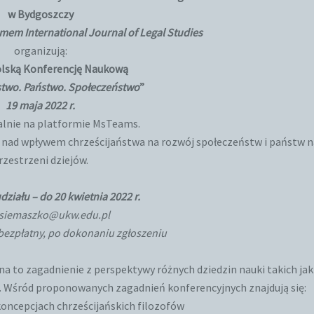
w Bydgoszczy
mem International Journal of Legal Studies
organizują:
lską Konferencję Naukową
stwo. Państwo. Społeczeństwo
”
19 maja 2022 r.
alnie na platformie MsTeams.
rs nad wpływem chrześcijaństwa na rozwój społeczeństw i państw n
rzestrzeni dziejów.
działu – do 20 kwietnia 2022 r.
.siemaszko@ukw.edu.pl
t bezpłatny, po dokonaniu zgłoszeniu
na to zagadnienie z perspektywy różnych dziedzin nauki takich jak
gia. Wśród proponowanych zagadnień konferencyjnych znajdują się:
koncepcjach chrześcijańskich filozofów