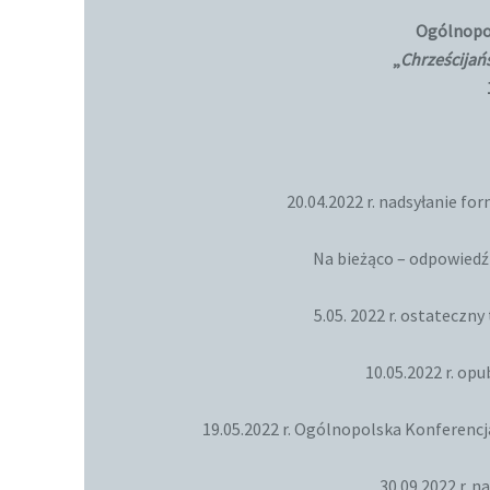
Ogólnopo
„
Chrześcijań
20.04.2022 r. nadsyłanie f
Na bieżąco – odpowiedź
5.05. 2022 r. ostateczn
10.05.2022 r. op
19.05.2022 r. Ogólnopolska Konferenc
30.09.2022 r. n