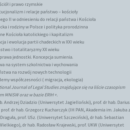
ściół i prawo rzymskie
ucjonalizm i relacje państwo – kościoły
o II w odniesieniu do relacji państwa i Kościoła
ka i rodziny w Polsce i polityka prorodzinna
ne Kościoła katolickiego i kapitalizm
ja i ewolucja partii chadeckich w XXI wieku
ństwo i totalitaryzmy XX wieku
 prawa jednostki. Koncepcja sumienia.
wa na system szkolnictwa i wychowania
aństwa na rozwój nowych technologii
lemy współczesności ( migracja, ekologia)
ional Journal of Legal Studies znajdujące się na liście czasopism
 MNiSW oraz w bazie ERIH +.
hab. Andrzej Dziadzio (Uniwersytet Jagielloński), prof. dr hab. Dariu
 prof. dr hab. Grzegorz Kucharczyk (IH PAN, Akademia im. Jakuba 
 Draguła, prof. USz. (Uniwersytet Szczeciński), dr hab. Sebastian
Wielkiego), dr hab. Radosław Krajewski, prof. UKW (Uniwersytet