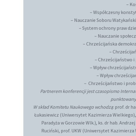
– Ko
– Współczesny konstyt
– Nauczanie Soboru Watykańskieg
– System ochrony praw dziec
– Nauczanie społecz
– Chrześcijańska demokrac
– Chrześcija
– Chrześcijaństwo i
– Wpływ chrześcijańst
– Wpływ chrześcij
– Chrześcijaństwo i prob
Partnerem konferencji jest czasopismo Internat
punktowanym
W skład Komitetu Naukowego wchodzą
: prof. dr 
Łukasiewicz (Uniwersytet Kazimierza Wielkiego),
Paradyża w Gorzowie Wlk.), ks. dr hab. Andrzej
Ruciński, prof. UKW (Uniwersytet Kazimierza 