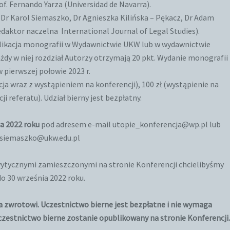
f. Fernando Yarza (Universidad de Navarra).
: Dr Karol Siemaszko, Dr Agnieszka Kilińska – Pękacz, Dr Adam
daktor naczelna International Journal of Legal Studies).
acja monografii w Wydawnictwie UKW lub w wydawnictwie
żdy w niej rozdział Autorzy otrzymają 20 pkt. Wydanie monografii
w pierwszej połowie 2023 r.
acja wraz z wystąpieniem na konferencji), 100 zł (wystąpienie na
ji referatu). Udział bierny jest bezpłatny.
a 2022 roku
pod adresem e-mail utopie_konferencja@wp.pl lub
.siemaszko@ukw.edu.pl
ytycznymi zamieszczonymi na stronie Konferencji chcielibyśmy
do 30 września 2022 roku.
a zwrotowi. Uczestnictwo bierne jest bezpłatne i nie wymaga
czestnictwo bierne zostanie opublikowany na stronie Konferencji