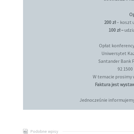
Op
200 zł
– koszt u
100 zł –
udzia
Opłat konferency
Uniwersytet Ka
Santander Bank P
92 1500
W temacie prosimy 
Faktura jest wysta
Jednocześnie informujemy,
Podobne wpisy