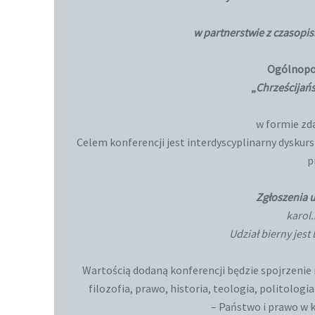
w partnerstwie z czasopis
Ogólnopo
„
Chrześcijań
w formie zd
Celem konferencji jest interdyscyplinarny dysku
p
Zgłoszenia u
karol
Udział bierny jes
Wartością dodaną konferencji będzie spojrzenie 
filozofia, prawo, historia, teologia, politolo
– Państwo i prawo w 