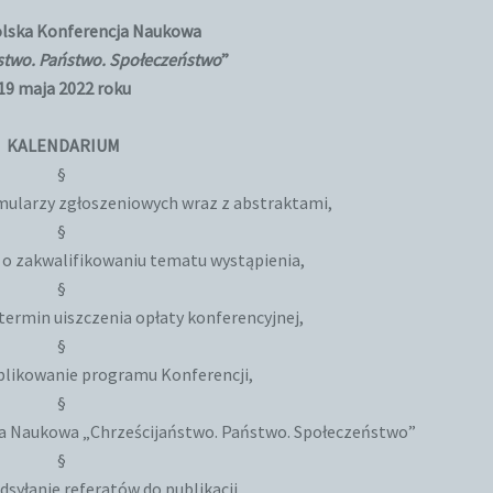
lska Konferencja Naukowa
stwo. Państwo. Społeczeństwo
”
19 maja 2022 roku
KALENDARIUM
§
ormularzy zgłoszeniowych wraz z abstraktami,
§
 o zakwalifikowaniu tematu wystąpienia,
§
y termin uiszczenia opłaty konferencyjnej,
§
ublikowanie programu Konferencji,
§
ja Naukowa „Chrześcijaństwo. Państwo. Społeczeństwo”
§
adsyłanie referatów do publikacji