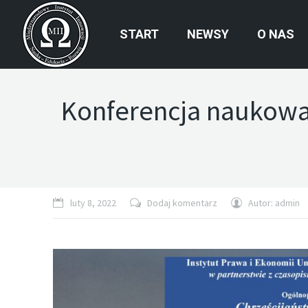
START
NEWSY
O NAS
Konferencja naukowa
luty 8, 2022
Dodaj komentarz
Autor:
admin