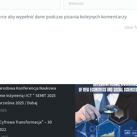
Website
arce aby wypełnić dane podczas pisania kolejnych komentarzy.
clear 
ości
arodowa Konferencja Naukowa
ie Inżynierią i ICT ” SEMIT 2025
września 2025 / Dubaj
 2025
Cyfrowa Transformacja” – 30
022
, 2022