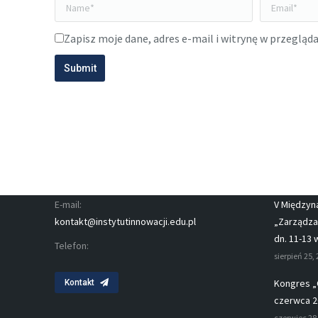
Name *
Email *
Zapisz moje dane, adres e-mail i witrynę w przegląd
Submit
Informacje Kontaktowe
Aktualn
E-mail:
V Międzyn
kontakt@instytutinnowacji.edu.pl
„Zarządzan
dn. 11-13 
Telefon:
sierpień 25,
Kongres „
Kontakt
czerwca 2
czerwiec 28