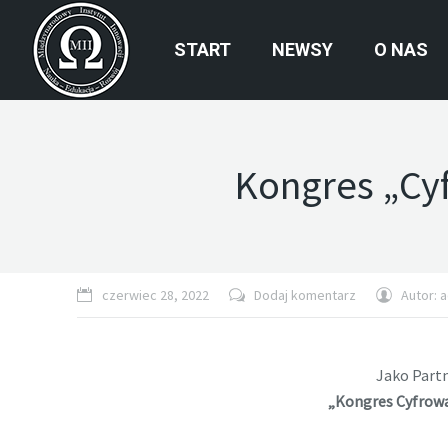
START
NEWSY
O NAS
Kongres „Cy
czerwiec 28, 2022
Dodaj komentarz
Autor:
a
Jako Part
„Kongres Cyfrowa 