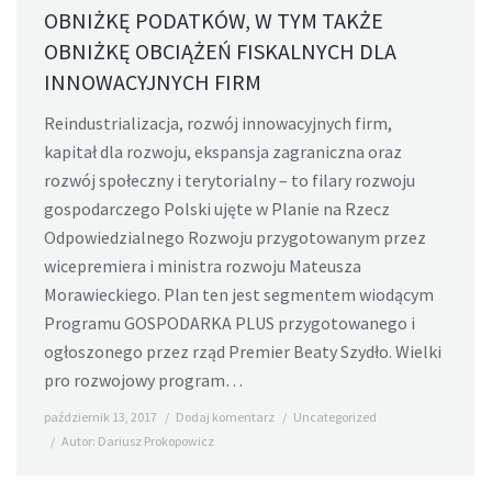
OBNIŻKĘ PODATKÓW, W TYM TAKŻE
OBNIŻKĘ OBCIĄŻEŃ FISKALNYCH DLA
INNOWACYJNYCH FIRM
Reindustrializacja, rozwój innowacyjnych firm,
kapitał dla rozwoju, ekspansja zagraniczna oraz
rozwój społeczny i terytorialny – to filary rozwoju
gospodarczego Polski ujęte w Planie na Rzecz
Odpowiedzialnego Rozwoju przygotowanym przez
wicepremiera i ministra rozwoju Mateusza
Morawieckiego. Plan ten jest segmentem wiodącym
Programu GOSPODARKA PLUS przygotowanego i
ogłoszonego przez rząd Premier Beaty Szydło. Wielki
pro rozwojowy program…
październik 13, 2017
Dodaj komentarz
Uncategorized
Autor:
Dariusz Prokopowicz