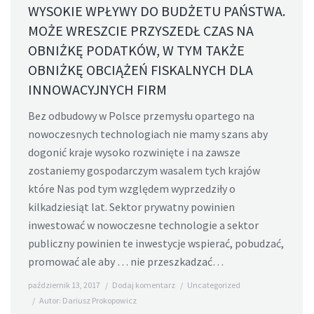
WYSOKIE WPŁYWY DO BUDŻETU PAŃSTWA.
MOŻE WRESZCIE PRZYSZEDŁ CZAS NA
OBNIŻKĘ PODATKÓW, W TYM TAKŻE
OBNIŻKĘ OBCIĄŻEŃ FISKALNYCH DLA
INNOWACYJNYCH FIRM
Bez odbudowy w Polsce przemysłu opartego na
nowoczesnych technologiach nie mamy szans aby
dogonić kraje wysoko rozwinięte i na zawsze
zostaniemy gospodarczym wasalem tych krajów
które Nas pod tym względem wyprzedziły o
kilkadziesiąt lat. Sektor prywatny powinien
inwestować w nowoczesne technologie a sektor
publiczny powinien te inwestycje wspierać, pobudzać,
promować ale aby … nie przeszkadzać…
październik 13, 2017
Dodaj komentarz
Uncategorized
Autor:
Dariusz Prokopowicz