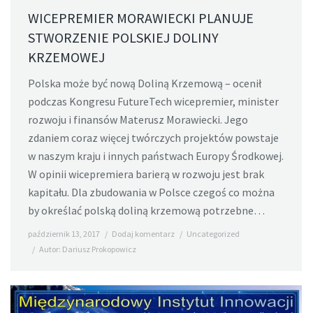
WICEPREMIER MORAWIECKI PLANUJE
STWORZENIE POLSKIEJ DOLINY
KRZEMOWEJ
Polska może być nową Doliną Krzemową – ocenił
podczas Kongresu FutureTech wicepremier, minister
rozwoju i finansów Materusz Morawiecki. Jego
zdaniem coraz więcej twórczych projektów powstaje
w naszym kraju i innych państwach Europy Środkowej.
W opinii wicepremiera barierą w rozwoju jest brak
kapitału. Dla zbudowania w Polsce czegoś co można
by określać polską doliną krzemową potrzebne…
październik 13, 2017
Dodaj komentarz
Uncategorized
Autor:
Dariusz Prokopowicz