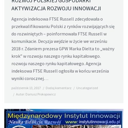
ROZWÓJ POLSKIEJ GOSPODARKI
AKTYWIZACJA ROZWOJU INNOWACJI
Agencja indeksowa FTSE Russell zdecydowała o
przekwalifikowaniu Polski z rynków rozwijających się
do rozwiniętych – poinformowała FTSE Russell w
komunikacie. Decyzja wejdzie w życie we wrześniu
2018 r. Zdaniem prezesa GPW Marka Dielta to „ważny
krok” w rozwoju naszego rynku kapitałowego.
rozwoju naszego rynku kapitałowego. Agencja
indeksowa FTSE Russell ogłosiła w końcu września
wyniki corocznej…
październik 13, 2017
Dodaj komentarz
Uncategorized
Autor:
Dariusz Prokopowicz