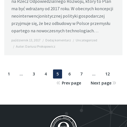
na Rzecz Odpowiedzialnego Rozwoju, który to Plan
ma być wdrażany od 2017 roku. W obecnych koncepcji
neointerwencjonistycznej polityki gospodarczej
przyjmuje się, że bez odbudowy w Polsce przemysłu
opartego na nowoczesnych technologiach…
październik 13, 2017
Dodaj komentarz
Uncategorized
Autor:
Dariusz Prokopowicz
1
…
3
4
5
6
7
…
12
Prev page
Next page