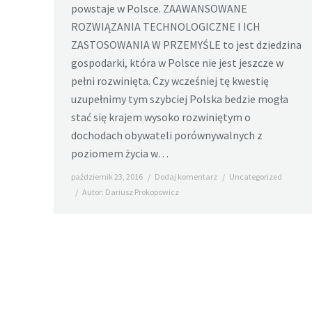
powstaje w Polsce. ZAAWANSOWANE
ROZWIĄZANIA TECHNOLOGICZNE I ICH
ZASTOSOWANIA W PRZEMYŚLE to jest dziedzina
gospodarki, która w Polsce nie jest jeszcze w
pełni rozwinięta. Czy wcześniej tę kwestię
uzupełnimy tym szybciej Polska bedzie mogła
stać się krajem wysoko rozwiniętym o
dochodach obywateli porównywalnych z
poziomem życia w…
październik 23, 2016
Dodaj komentarz
Uncategorized
Autor:
Dariusz Prokopowicz