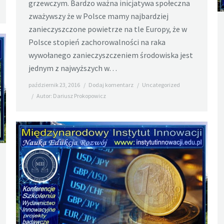
grzewczym. Bardzo ważna inicjatywa społeczna
zważywszy że w Polsce mamy najbardziej
zanieczyszczone powietrze na tle Europy, że w
Polsce stopień zachorowalności na raka
wywołanego zanieczyszczeniem środowiska jest
jednym z najwyższych w…
październik 23, 2016
Dodaj komentarz
Uncategorized
Autor:
Dariusz Prokopowicz