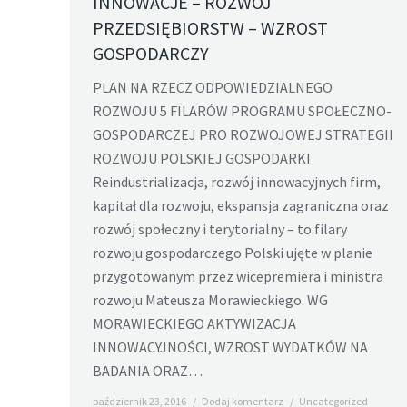
INNOWACJE – ROZWÓJ
PRZEDSIĘBIORSTW – WZROST
GOSPODARCZY
PLAN NA RZECZ ODPOWIEDZIALNEGO
ROZWOJU 5 FILARÓW PROGRAMU SPOŁECZNO-
GOSPODARCZEJ PRO ROZWOJOWEJ STRATEGII
ROZWOJU POLSKIEJ GOSPODARKI
Reindustrializacja, rozwój innowacyjnych firm,
kapitał dla rozwoju, ekspansja zagraniczna oraz
rozwój społeczny i terytorialny – to filary
rozwoju gospodarczego Polski ujęte w planie
przygotowanym przez wicepremiera i ministra
rozwoju Mateusza Morawieckiego. WG
MORAWIECKIEGO AKTYWIZACJA
INNOWACYJNOŚCI, WZROST WYDATKÓW NA
BADANIA ORAZ…
październik 23, 2016
Dodaj komentarz
Uncategorized