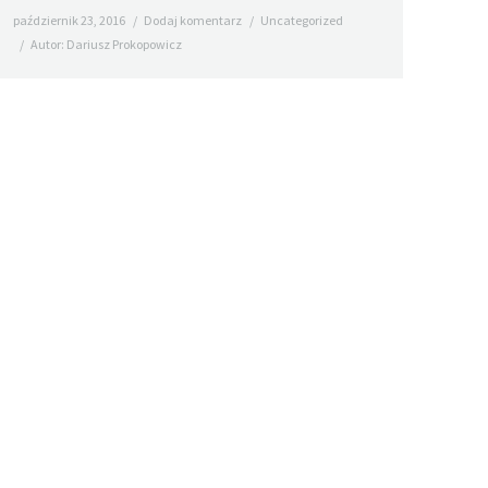
październik 23, 2016
Dodaj komentarz
Uncategorized
Autor:
Dariusz Prokopowicz