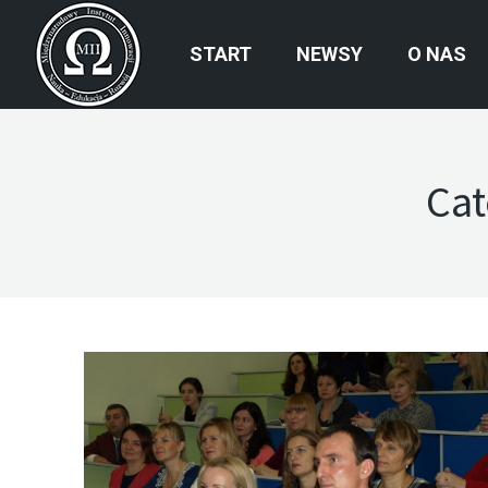
START
NEWSY
O NAS
Cat