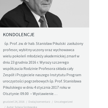
KONDOLENCJE
śp. Prof. zw. dr hab. Stanisław Pikulski zasłużony
profesor, wybitny uczony oraz wychowawca
wielu pokoleń młodzieży akademickiej zmarł w
dniu 23 grudnia 2016 r. Wyrazy szczerego
współczucia Rodzinie Profesora składa cały
Zespół i Przyjeciele naszego Instytutu Program
uroczystości pogrzebowych śp. Prof. Stanisława
Pikulskiego w dniu 4 stycznia 2017 roku w
Olsztynie: 09.00 – Wystawienie…
grudzień 24, 2016
Dodaj komentarz
Uncategorized
Autor:
Sylwia Szybowska