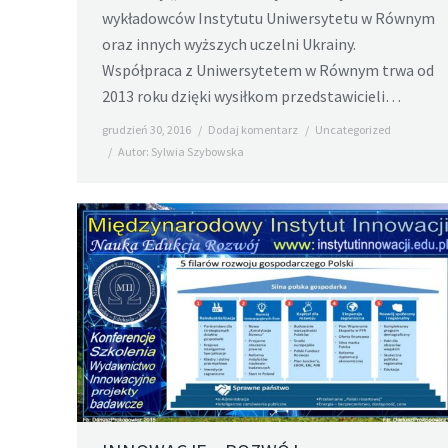
wykładowców Instytutu Uniwersytetu w Równym
oraz innych wyższych uczelni Ukrainy.
Współpraca z Uniwersytetem w Równym trwa od
2013 roku dzięki wysiłkom przedstawicieli…
grudzień 30, 2016
Dodaj komentarz
Uncategorized
Autor:
Sylwia Szybowska