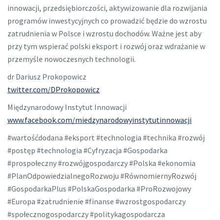
innowacji, przedsiębiorczości, aktywizowanie dla rozwijania
programów inwestycyjnych co prowadzić będzie do wzrostu
zatrudnienia w Polsce i wzrostu dochodów. Ważne jest aby
przy tym wspierać polski eksport i rozwój oraz wdrażanie w
przemyśle nowoczesnych technologii.
dr Dariusz Prokopowicz
twitter.com/DProkopowicz
Międzynarodowy Instytut Innowacji
www.facebook.com/miedzynarodowyinstytutinnowacji
#wartośćdodana #eksport #technologia #technika #rozwój
#postęp #technologia #Cyfryzacja #Gospodarka
#prospołeczny #rozwójgospodarczy #Polska #ekonomia
#PlanOdpowiedzialnegoRozwoju #RównomiernyRozwój
#GospodarkaPlus #PolskaGospodarka #ProRozwojowy
#Europa #zatrudnienie #finanse #wzrostgospodarczy
#społecznogospodarczy #politykagospodarcza