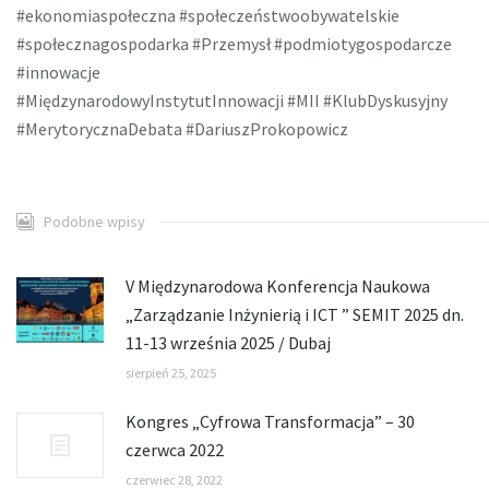
#ekonomiaspołeczna #społeczeństwoobywatelskie
#społecznagospodarka #Przemysł #podmiotygospodarcze
#innowacje
#MiędzynarodowyInstytutInnowacji #MII #KlubDyskusyjny
#MerytorycznaDebata #DariuszProkopowicz
Podobne wpisy
V Międzynarodowa Konferencja Naukowa
„Zarządzanie Inżynierią i ICT ” SEMIT 2025 dn.
11-13 września 2025 / Dubaj
sierpień 25, 2025
Kongres „Cyfrowa Transformacja” – 30
czerwca 2022
czerwiec 28, 2022