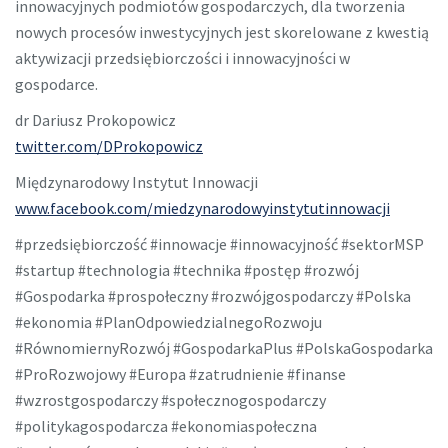
innowacyjnych podmiotów gospodarczych, dla tworzenia
nowych procesów inwestycyjnych jest skorelowane z kwestią
aktywizacji przedsiębiorczości i innowacyjności w
gospodarce.
dr Dariusz Prokopowicz
twitter.com/DProkopowicz
Międzynarodowy Instytut Innowacji
www.facebook.com/miedzynarodowyinstytutinnowacji
#przedsiębiorczość #innowacje #innowacyjność #sektorMSP
#startup #technologia #technika #postęp #rozwój
#Gospodarka #prospołeczny #rozwójgospodarczy #Polska
#ekonomia #PlanOdpowiedzialnegoRozwoju
#RównomiernyRozwój #GospodarkaPlus #PolskaGospodarka
#ProRozwojowy #Europa #zatrudnienie #finanse
#wzrostgospodarczy #społecznogospodarczy
#politykagospodarcza #ekonomiaspołeczna