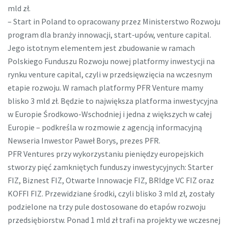
mld zł.
– Start in Poland to opracowany przez Ministerstwo Rozwoju
program dla branży innowacji, start-upów, venture capital.
Jego istotnym elementem jest zbudowanie w ramach
Polskiego Funduszu Rozwoju nowej platformy inwestycji na
rynku venture capital, czyli w przedsięwzięcia na wczesnym
etapie rozwoju. W ramach platformy PFR Venture mamy
blisko 3 mld zł. Będzie to największa platforma inwestycyjna
w Europie Środkowo-Wschodniej i jedna z większych w całej
Europie – podkreśla w rozmowie z agencją informacyjną
Newseria Inwestor Paweł Borys, prezes PFR.
PFR Ventures przy wykorzystaniu pieniędzy europejskich
stworzy pięć zamkniętych funduszy inwestycyjnych: Starter
FIZ, Biznest FIZ, Otwarte Innowacje FIZ, BRIdge VC FIZ oraz
KOFFI FIZ. Przewidziane środki, czyli blisko 3 mld zł, zostały
podzielone na trzy pule dostosowane do etapów rozwoju
przedsiębiorstw. Ponad 1 mld zł trafi na projekty we wczesnej