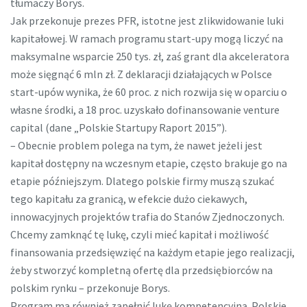
tłumaczy Borys.
Jak przekonuje prezes PFR, istotne jest zlikwidowanie luki
kapitałowej. W ramach programu start-upy mogą liczyć na
maksymalne wsparcie 250 tys. zł, zaś grant dla akceleratora
może sięgnąć 6 mln zł. Z deklaracji działających w Polsce
start-upów wynika, że 60 proc. z nich rozwija się w oparciu o
własne środki, a 18 proc. uzyskało dofinansowanie venture
capital (dane „Polskie Startupy Raport 2015”).
– Obecnie problem polega na tym, że nawet jeżeli jest
kapitał dostępny na wczesnym etapie, często brakuje go na
etapie późniejszym. Dlatego polskie firmy muszą szukać
tego kapitału za granicą, w efekcie dużo ciekawych,
innowacyjnych projektów trafia do Stanów Zjednoczonych.
Chcemy zamknąć tę lukę, czyli mieć kapitał i możliwość
finansowania przedsięwzięć na każdym etapie jego realizacji,
żeby stworzyć kompletną ofertę dla przedsiębiorców na
polskim rynku – przekonuje Borys.
Program ma również zapełnić lukę kompetencyjną. Polskie