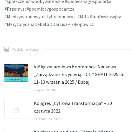
#społeczeństwoobywatelskie #społecznagospodarka
#Przemysł #podmiotygospodarcze
#MiędzynarodowyInstytutInnowacji #MII #KlubDyskusyjny
#MerytorycznaDebata #DariuszProkopowicz
Podobne wpisy
V Międzynarodowa Konferencja Naukowa
„Zarządzanie Inżynierią i ICT ” SEMIT 2025 dn.
11-13 września 2025 / Dubaj
sierpień 25, 2025
Kongres „Cyfrowa Transformacja” – 30
czerwca 2022
czerwiec 28, 2022