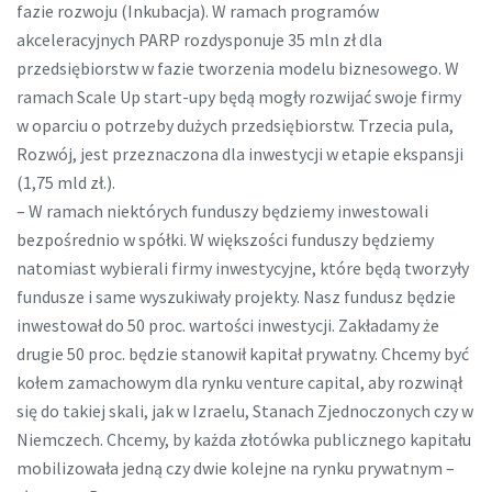
fazie rozwoju (Inkubacja). W ramach programów
akceleracyjnych PARP rozdysponuje 35 mln zł dla
przedsiębiorstw w fazie tworzenia modelu biznesowego. W
ramach Scale Up start-upy będą mogły rozwijać swoje firmy
w oparciu o potrzeby dużych przedsiębiorstw. Trzecia pula,
Rozwój, jest przeznaczona dla inwestycji w etapie ekspansji
(1,75 mld zł.).
– W ramach niektórych funduszy będziemy inwestowali
bezpośrednio w spółki. W większości funduszy będziemy
natomiast wybierali firmy inwestycyjne, które będą tworzyły
fundusze i same wyszukiwały projekty. Nasz fundusz będzie
inwestował do 50 proc. wartości inwestycji. Zakładamy że
drugie 50 proc. będzie stanowił kapitał prywatny. Chcemy być
kołem zamachowym dla rynku venture capital, aby rozwinął
się do takiej skali, jak w Izraelu, Stanach Zjednoczonych czy w
Niemczech. Chcemy, by każda złotówka publicznego kapitału
mobilizowała jedną czy dwie kolejne na rynku prywatnym –