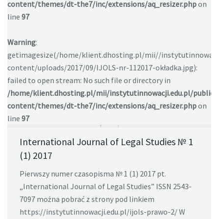
content/themes/dt-the7/inc/extensions/aq_resizer.php
on
line
97
Warning
:
getimagesize(/home/klient.dhosting.pl/mii//instytutinnowacj
content/uploads/2017/09/IJOLS-nr-112017-okładka.jpg):
failed to open stream: No such file or directory in
/home/klient.dhosting.pl/mii/instytutinnowacji.edu.pl/public
content/themes/dt-the7/inc/extensions/aq_resizer.php
on
line
97
International Journal of Legal Studies № 1
(1) 2017
Pierwszy numer czasopisma № 1 (1) 2017 pt.
„International Journal of Legal Studies” ISSN 2543-
7097 można pobrać z strony pod linkiem
https://instytutinnowacji.edu.pl/ijols-prawo-2/ W