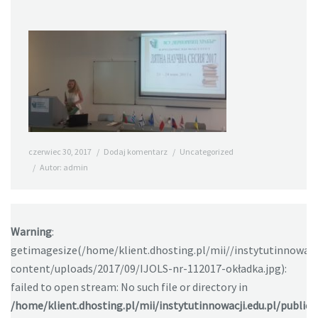
czerwiec 30, 2017
Dodaj komentarz
Uncategorized
Autor:
admin
Warning
:
getimagesize(/home/klient.dhosting.pl/mii//instytutinnowacj
content/uploads/2017/09/IJOLS-nr-112017-okładka.jpg):
failed to open stream: No such file or directory in
/home/klient.dhosting.pl/mii/instytutinnowacji.edu.pl/public